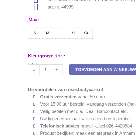
art. nr. 44939
Maat
S
M
L
XL
XXL
Kleurgroep
:
Roze
Prothese
-
+
TOEVOEGEN AAN WINKELW
BH-
top
Amoena
De voordelen van rosesbodycare.nl
Linda
Gratis verzenden
vanaf 50 euro
44939
Voor 15:00 uur besteld, vandaag verzonden (indi
pink
Veilig betalen met o.a. iDeal, Bancontact etc.
aantal
Uw lingeriespeciaalzaak na een borstoperatie
Telefonisch advies
mogelijk, bel 026-4420584
Product bekijken: maak een afspraak in Arnhem