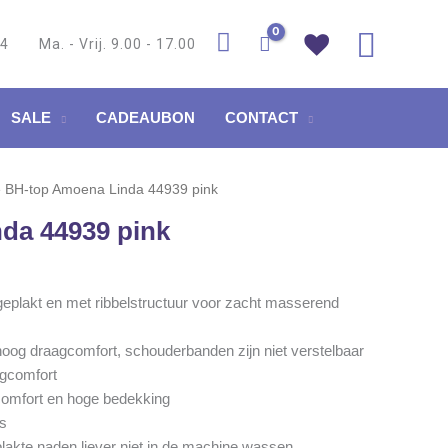
Zoek
84
Ma. - Vrij. 9.00 - 17.00
SALE
CADEAUBON
CONTACT
e BH-top Amoena Linda 44939 pink
da 44939 pink
 geplakt en met ribbelstructuur voor zacht masserend
og draagcomfort, schouderbanden zijn niet verstelbaar
agcomfort
comfort en hoge bedekking
s
akte naden liever niet in de machine wassen