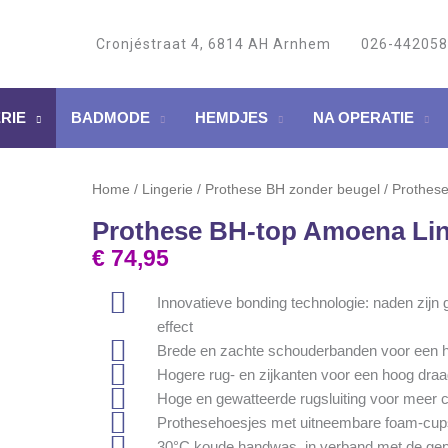
Cronjéstraat 4, 6814 AH Arnhem
026-44205
RIE
BADMODE
HEMDJES
NA OPERATIE
Home
/
Lingerie
/
Prothese BH zonder beugel
/ Prothes
Prothese BH-top Amoena Lin
€
74,95
Innovatieve bonding technologie: naden zijn
effect
Brede en zachte schouderbanden voor een ho
Hogere rug- en zijkanten voor een hoog dra
Hoge en gewatteerde rugsluiting voor meer 
Prothesehoesjes met uitneembare foam-cup
30°C koude handwas, in verband met de gepl