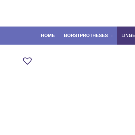
Ga
naar
de
inhoud
HOME
BORSTPROTHESES
LINGE