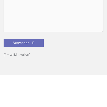
Gelieve dit veld leeg te laten.
(* = altijd invullen)