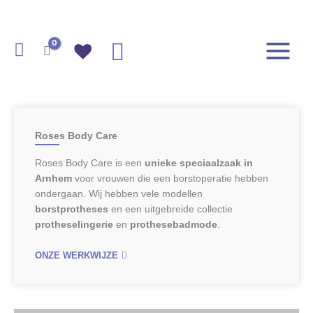
Ga
naar
de
Zoeken
inhoud
Roses Body Care
Roses Body Care is een
unieke speciaalzaak in
Arnhem
voor vrouwen die een borstoperatie hebben
ondergaan. Wij hebben vele modellen
borstprotheses
en een uitgebreide collectie
protheselingerie
en
prothesebadmode
.
ONZE WERKWIJZE