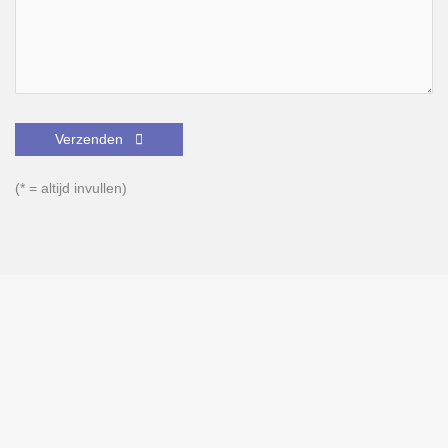
Gelieve dit veld leeg te laten.
(* = altijd invullen)