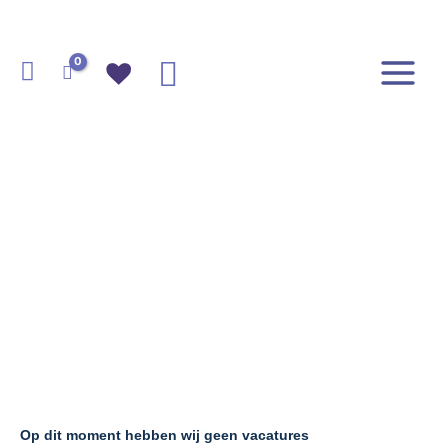
Ga
naar
de
Zoeken
inhoud
Op dit moment hebben wij geen vacatures