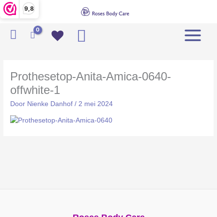
Ga
9,8
naar
de
Zoeken
inhoud
Prothesetop-Anita-Amica-0640-
offwhite-1
Door
Nienke Danhof
/
2 mei 2024