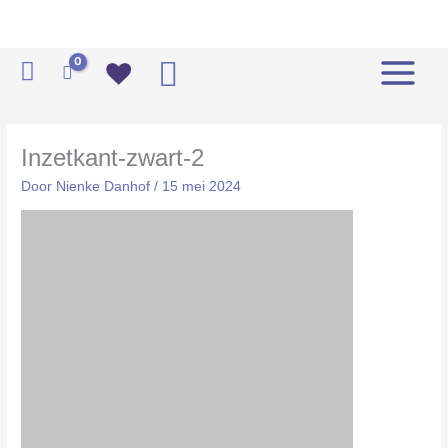
Ga
naar
de
Zoeken
inhoud
Inzetkant-zwart-2
Door
Nienke Danhof
/
15 mei 2024