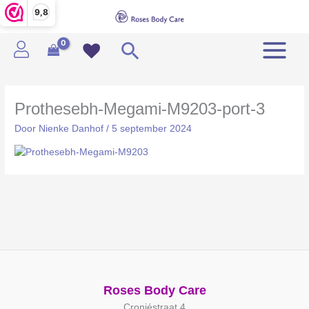
Ga
9,8
naar
de
Zoeken
inhoud
Prothesebh-Megami-M9203-port-3
Door
Nienke Danhof
/
5 september 2024
Roses Body Care
Cronjéstraat 4