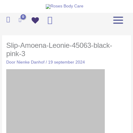
Ga
naar
Zoeken
de
inhoud
Slip-Amoena-Leonie-45063-black-
pink-3
Door
Nienke Danhof
/
19 september 2024