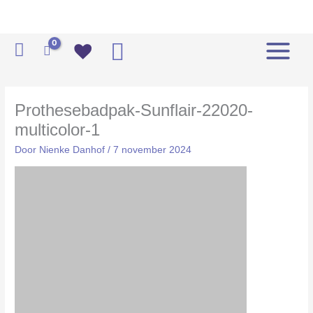
Ga
naar
de
Zoeken
inhoud
Prothesebadpak-Sunflair-22020-
multicolor-1
Door
Nienke Danhof
/
7 november 2024