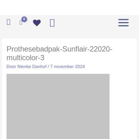
Ga
naar
de
Zoeken
inhoud
Prothesebadpak-Sunflair-22020-
multicolor-3
Door
Nienke Danhof
/
7 november 2024