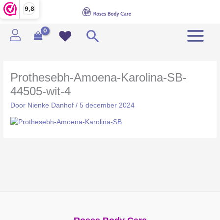
Ga
9,8
naar
de
Zoeken
inhoud
Prothesebh-Amoena-Karolina-SB-
44505-wit-4
Door
Nienke Danhof
/
5 december 2024