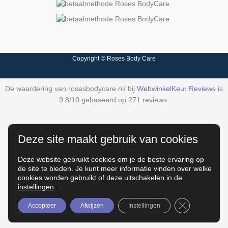
Copyright © Roses Body Care
De waardering van rosesbodycare.nl/ bij
WebwinkelKeur Reviews
is
9.8/10 gebaseerd op 271 reviews.
Deze site maakt gebruik van cookies
Deze website gebruikt cookies om je de beste ervaring op
de site te bieden. Je kunt meer informatie vinden over welke
cookies worden gebruikt of deze uitschakelen in de
instellingen
.
Sluit AVG/GD
Accepteer
Afwijzen
Instellingen