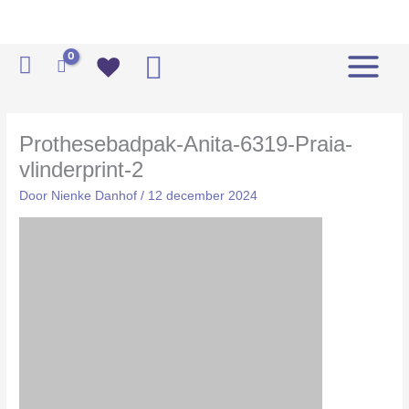
Ga
naar
de
Zoeken
inhoud
Prothesebadpak-Anita-6319-Praia-
vlinderprint-2
Door
Nienke Danhof
/
12 december 2024