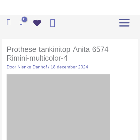
Ga
naar
de
Zoeken
inhoud
Prothese-tankinitop-Anita-6574-
Rimini-multicolor-4
Door
Nienke Danhof
/
18 december 2024