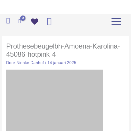
Ga
naar
de
Zoeken
inhoud
Prothesebeugelbh-Amoena-Karolina-
45086-hotpink-4
Door
Nienke Danhof
/
14 januari 2025