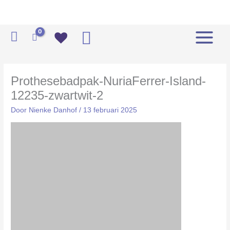
Ga
naar
de
Zoeken
inhoud
Prothesebadpak-NuriaFerrer-Island-
12235-zwartwit-2
Door
Nienke Danhof
/
13 februari 2025