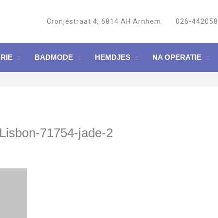
Cronjéstraat 4, 6814 AH Arnhem
026-44205
RIE
BADMODE
HEMDJES
NA OPERATIE
Lisbon-71754-jade-2