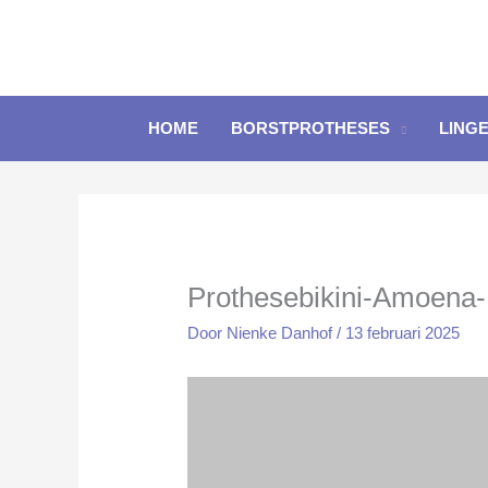
Ga
naar
de
inhoud
HOME
BORSTPROTHESES
LINGE
Prothesebikini-Amoena-
Door
Nienke Danhof
/
13 februari 2025