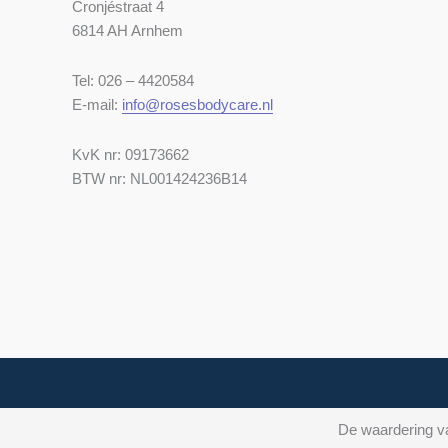
Cronjéstraat 4
6814 AH Arnhem
Tel: 026 – 4420584
E-mail:
info@rosesbodycare.nl
KvK nr: 09173662
BTW nr: NL001424236B14
De waardering va