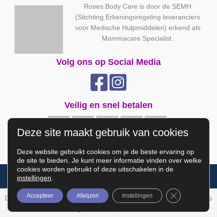
Roses Body Care is door de SEMH
(Stichting Erkeningsregeling leveranciers
voor Medische Hulpmiddelen) erkend als
Mammacare Specialist.
Volg ons op Social Media
Veilig en snel betalen
Deze site maakt gebruik van cookies
Deze website gebruikt cookies om je de beste ervaring op
de site te bieden. Je kunt meer informatie vinden over welke
cookies worden gebruikt of deze uitschakelen in de
Copyright © Roses Body Care
instellingen
.
Sluit AVG/GD
Accepteer
Afwijzen
Instellingen
De waardering van rosesbodycare.nl/ bij
WebwinkelKeur Reviews
is
9.8/10 gebaseerd op 271 reviews.