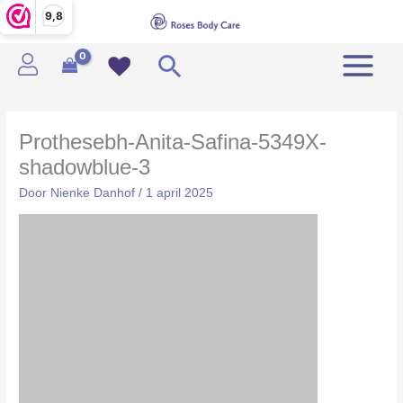
Ga
9,8
naar
de
Zoeken
inhoud
Prothesebh-Anita-Safina-5349X-
shadowblue-3
Door
Nienke Danhof
/
1 april 2025