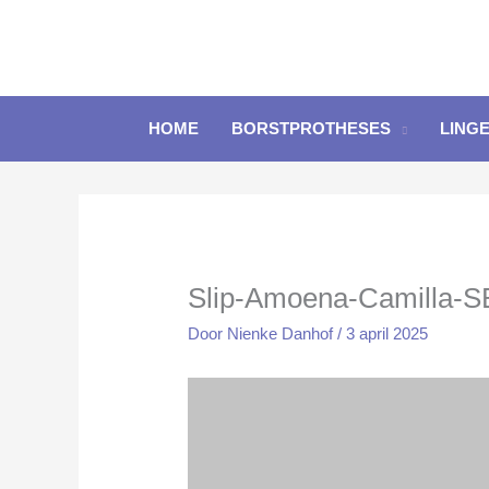
Ga
naar
de
inhoud
HOME
BORSTPROTHESES
LINGE
Slip-Amoena-Camilla-SB
Door
Nienke Danhof
/
3 april 2025