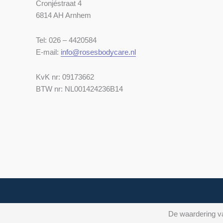
Cronjéstraat 4
6814 AH Arnhem
Tel: 026 – 4420584
E-mail:
info@rosesbodycare.nl
KvK nr: 09173662
BTW nr: NL001424236B14
De waardering va