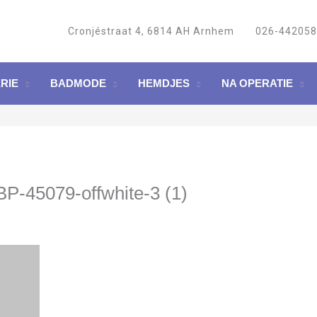
Cronjéstraat 4, 6814 AH Arnhem
026-44205
RIE
BADMODE
HEMDJES
NA OPERATIE
P-45079-offwhite-3 (1)