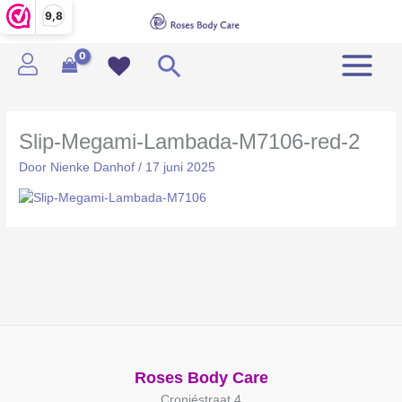
Ga
9,8
naar
de
Zoeken
inhoud
Slip-Megami-Lambada-M7106-red-2
Door
Nienke Danhof
/
17 juni 2025
Roses Body Care
Cronjéstraat 4