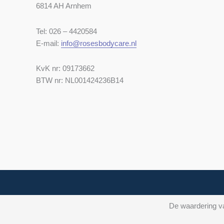
6814 AH Arnhem
Tel: 026 – 4420584
E-mail:
info@rosesbodycare.nl
KvK nr: 09173662
BTW nr: NL001424236B14
De waardering va