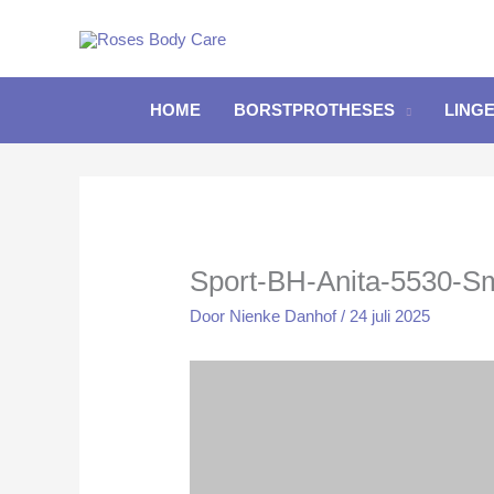
Ga
naar
de
inhoud
HOME
BORSTPROTHESES
LINGE
Sport-BH-Anita-5530-Sm
Door
Nienke Danhof
/
24 juli 2025