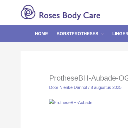
Ga
naar
de
inhoud
HOME
BORSTPROTHESES
LINGER
ProtheseBH-Aubade-OG
Door
Nienke Danhof
/
8 augustus 2025