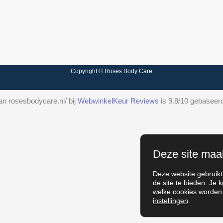
Copyright © Roses Body Care
n rosesbodycare.nl/ bij
WebwinkelKeur Reviews
is 9.8/10 gebaseer
Deze site maa
Deze website gebruikt
de site te bieden. Je 
welke cookies worden 
instellingen
.