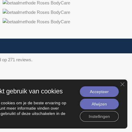
d op 271 reviews.
Slui
kt gebruik van cookies
Accepteer
 cookies om je de beste ervaring op
Afwijzen
kunt meer informatie vinden over
gebruikt of deze uitschakelen in de
Instellingen