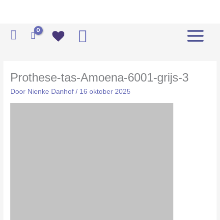
Ga
naar
de
Zoeken
inhoud
Prothese-tas-Amoena-6001-grijs-3
Door
Nienke Danhof
/
16 oktober 2025