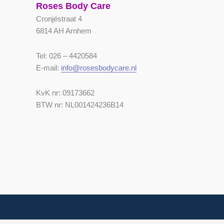
Roses Body Care
Cronjéstraat 4
6814 AH Arnhem
Tel: 026 – 4420584
E-mail:
info@rosesbodycare.nl
KvK nr: 09173662
BTW nr: NL001424236B14