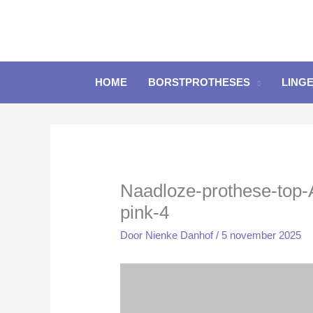
Ga
naar
de
inhoud
HOME
BORSTPROTHESES
LINGE
Naadloze-prothese-top-
pink-4
Door
Nienke Danhof
/
5 november 2025