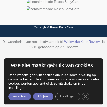
Copyright © Roses Body Care
De waardering van rosesbodycare.nl/ bij
WebwinkelKeur Reviews
is
9.8/10 gebaseerd op 271 reviews.
Deze site maakt gebruik van cookies
Deze website gebruikt cookies om je de beste ervaring op
de site te bieden. Je kunt meer informatie vinden over welke
cookies worden gebruikt of deze uitschakelen in de
instellingen
.
Sluit AVG/GD
Accepteer
Afwijzen
Instellingen