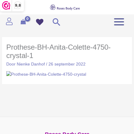
Ga
9,8
naar
de
Zoeken
inhoud
Prothese-BH-Anita-Colette-4750-
crystal-1
Door
Nienke Danhof
/
26 september 2022