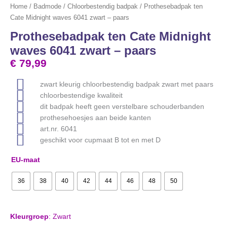
Home
/
Badmode
/
Chloorbestendig badpak
/ Prothesebadpak ten
Cate Midnight waves 6041 zwart – paars
Prothesebadpak ten Cate Midnight
waves 6041 zwart – paars
€
79,99
zwart kleurig chloorbestendig badpak zwart met paars
chloorbestendige kwaliteit
dit badpak heeft geen verstelbare schouderbanden
prothesehoesjes aan beide kanten
art.nr. 6041
geschikt voor cupmaat B tot en met D
EU-maat
36
38
40
42
44
46
48
50
Kleurgroep
:
Zwart