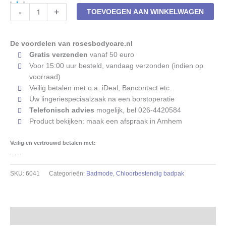
Prothesebadpak
-
+
TOEVOEGEN AAN WINKELWAGEN
ten
Cate
Midnight
De voordelen van rosesbodycare.nl
waves
Gratis verzenden
vanaf 50 euro
6041
Voor 15:00 uur besteld, vandaag verzonden (indien op
zwart
voorraad)
-
Veilig betalen met o.a. iDeal, Bancontact etc.
paars
Uw lingeriespeciaalzaak na een borstoperatie
aantal
Telefonisch advies
mogelijk, bel 026-4420584
Product bekijken: maak een afspraak in Arnhem
Veilig en vertrouwd betalen met:
SKU:
6041
Categorieën:
Badmode
,
Chloorbestendig badpak
Beschrijving