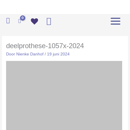
Ga
naar
de
Zoeken
inhoud
deelprothese-1057x-2024
Door
Nienke Danhof
/
19 juni 2024