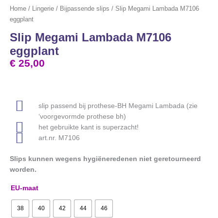
Home
/
Lingerie
/
Bijpassende slips
/ Slip Megami Lambada M7106
eggplant
Slip Megami Lambada M7106
eggplant
€
25,00
slip passend bij prothese-BH Megami Lambada (zie
‘voorgevormde prothese bh)
het gebruikte kant is superzacht!
art.nr. M7106
Slips kunnen wegens hygiëneredenen niet geretourneerd
worden.
EU-maat
38
40
42
44
46