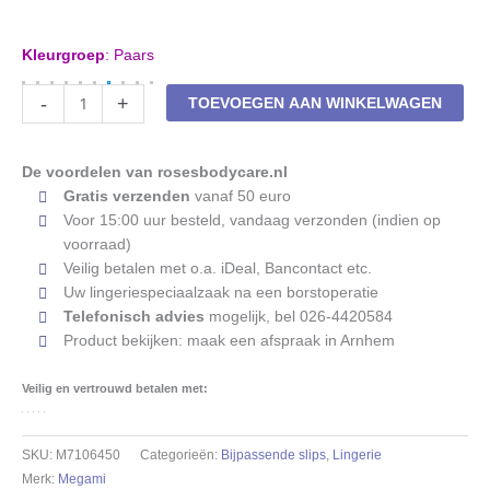
Kleurgroep
:
Paars
Slip
-
+
TOEVOEGEN AAN WINKELWAGEN
Megami
Lambada
M7106
De voordelen van rosesbodycare.nl
eggplant
Gratis verzenden
vanaf 50 euro
aantal
Voor 15:00 uur besteld, vandaag verzonden (indien op
voorraad)
Veilig betalen met o.a. iDeal, Bancontact etc.
Uw lingeriespeciaalzaak na een borstoperatie
Telefonisch advies
mogelijk, bel 026-4420584
Product bekijken: maak een afspraak in Arnhem
Veilig en vertrouwd betalen met:
SKU:
M7106450
Categorieën:
Bijpassende slips
,
Lingerie
Merk:
Megami