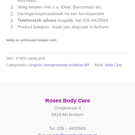
voorraad)
candy
Veilig betalen met o.a. iDeal, Bancontact etc.
pink
Uw lingeriespeciaalzaak na een borstoperatie
aantal
Telefonisch advies
mogelijk, bel 026-4420584
Product bekijken: maak een afspraak in Arnhem
Veilig en vertrouwd betalen met:
SKU:
4700X-candy pink
Categorieën:
Lingerie
,
Voorgevormde prothese BH
Merk:
Anita Care
Roses Body Care
Cronjéstraat 4
6814 AH Arnhem
Tel: 026 – 4420584