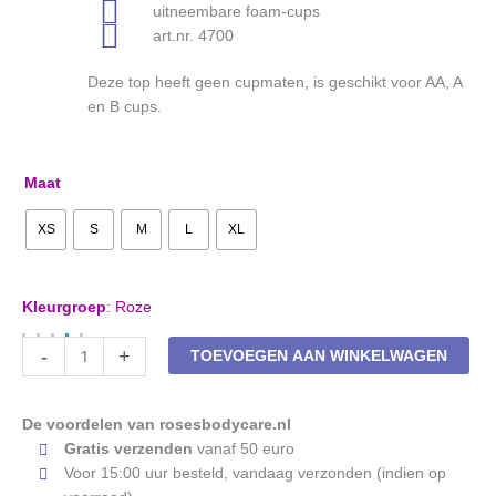
uitneembare foam-cups
art.nr. 4700
Deze top heeft geen cupmaten, is geschikt voor AA, A
en B cups.
Maat
XS
S
M
L
XL
Kleurgroep
:
Roze
Naadloze
-
+
TOEVOEGEN AAN WINKELWAGEN
prothese-
top
Anita
De voordelen van rosesbodycare.nl
Essential
Gratis verzenden
vanaf 50 euro
Lace
Voor 15:00 uur besteld, vandaag verzonden (indien op
4700X