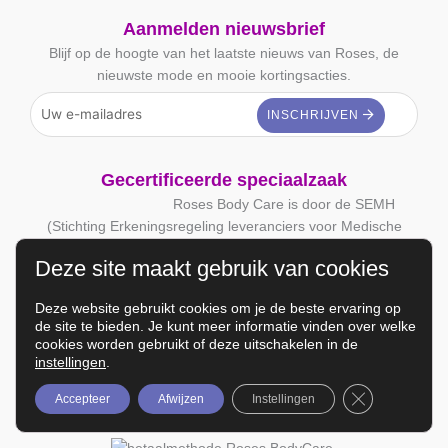
Aanmelden nieuwsbrief
Blijf op de hoogte van het laatste nieuws van Roses, de
nieuwste mode en mooie kortingsacties.
Gecertificeerde speciaalzaak
Roses Body Care is door de SEMH
(Stichting Erkeningsregeling leveranciers voor Medische
Hulpmiddelen) erkend als Mammacare Specialist.
Deze site maakt gebruik van cookies
Volg ons op Social Media
Deze website gebruikt cookies om je de beste ervaring op
de site te bieden. Je kunt meer informatie vinden over welke
cookies worden gebruikt of deze uitschakelen in de
instellingen
.
Veilig en snel betalen
Sluit AVG/GD
Accepteer
Afwijzen
Instellingen