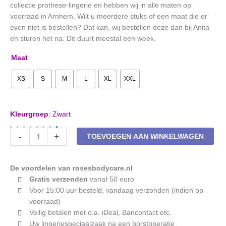
collectie prothese-lingerie en hebben wij in alle maten op
voorraad in Arnhem. Wilt u meerdere stuks of een maat die er
even niet is bestellen? Dat kan, wij bestellen deze dan bij Anita
en sturen het na. Dit duurt meestal een week.
Maat
XS
S
M
L
XL
XXL
Kleurgroep
:
Zwart
Naadloze
-
+
TOEVOEGEN AAN WINKELWAGEN
prothese-
top
Anita
De voordelen van rosesbodycare.nl
Lotta
Gratis verzenden
vanaf 50 euro
5769
Voor 15:00 uur besteld, vandaag verzonden (indien op
zwart
voorraad)
aantal
Veilig betalen met o.a. iDeal, Bancontact etc.
Uw lingeriespeciaalzaak na een borstoperatie