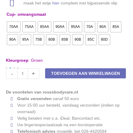
maak het setje
hier
compleet met bijpassende slip
Cup- omvangsmaat
70AA
75AA
85AA
90AA
95AA
70A
80A
85A
90A
95A
75B
80B
85B
90B
85C
80D
Kleurgroep
:
Groen
Voorgevormde
-
+
TOEVOEGEN AAN WINKELWAGEN
prothese-
BH
Amoena
De voordelen van rosesbodycare.nl
Karolina
Gratis verzenden
vanaf 50 euro
44895
Voor 15:00 uur besteld, vandaag verzonden (indien op
dark
voorraad)
teal
Veilig betalen met o.a. iDeal, Bancontact etc.
aantal
Uw lingeriespeciaalzaak na een borstoperatie
Telefonisch advies
mogelijk, bel 026-4420584