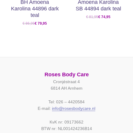
BH Amoena
Amoena Karolina
Karolina 44896 dark
SB 44894 dark teal
teal
€
81,95
€
74,95
€
86,95
€
79,95
Roses Body Care
Cronjéstraat 4
6814 AH Arnhem
Tel: 026 – 4420584
E-mail:
info@rosesbodycare.nl
KvK nr: 09173662
BTW nr: NL001424236B14