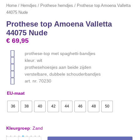
Home
/
Hemdjes
/
Prothese hemdjes
/ Prothese top Amoena Valletta
44075 Nude
Prothese top Amoena Valletta
44075 Nude
€
69,95
prothese-top met spaghetti-bandjes
kleur: wit
prothesehoesjes aan beide zijden
verstelbare, dubbele schouderbandjes
art. nr. 70230
EU-maat
36
38
40
42
44
46
48
50
Kleurgroep
:
Zand
Prothese