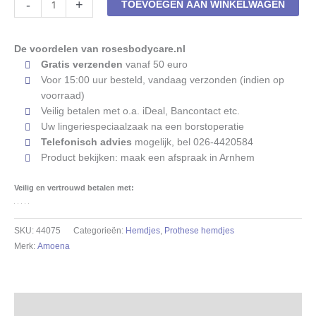
-
+
TOEVOEGEN AAN WINKELWAGEN
top
Amoena
Valletta
De voordelen van rosesbodycare.nl
44075
Gratis verzenden
vanaf 50 euro
Nude
Voor 15:00 uur besteld, vandaag verzonden (indien op
aantal
voorraad)
Veilig betalen met o.a. iDeal, Bancontact etc.
Uw lingeriespeciaalzaak na een borstoperatie
Telefonisch advies
mogelijk, bel 026-4420584
Product bekijken: maak een afspraak in Arnhem
Veilig en vertrouwd betalen met:
SKU:
44075
Categorieën:
Hemdjes
,
Prothese hemdjes
Merk:
Amoena
Beschrijving