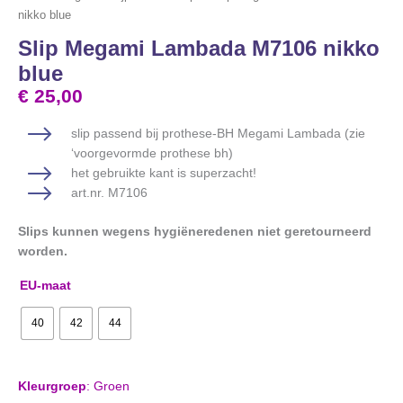
nikko blue
Slip Megami Lambada M7106 nikko
blue
€
25,00
slip passend bij prothese-BH Megami Lambada (zie
‘voorgevormde prothese bh)
het gebruikte kant is superzacht!
art.nr. M7106
Slips kunnen wegens hygiëneredenen niet geretourneerd
worden.
EU-maat
40
42
44
Kleurgroep
:
Groen