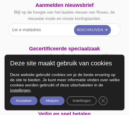
Aanmelden nieuwsbrief
Blijf op de hoogte van het laatste nieuws van Roses, de
nieuwste mode en mooie kortingsacties.
Gecertificeerde speciaalzaak
Roses Body Care is door de SEMH
Deze site maakt gebruik van cookies
(Stichting Erkeningsregeling leveranciers
voor Medische Hulpmiddelen) erkend als
Deze website gebruikt cookies om je de beste ervaring op
Mammacare Specialist.
de site te bieden. Je kunt meer informatie vinden over welke
cookies worden gebruikt of deze uitschakelen in de
Volg ons op Social Media
instellingen
.
Sluit AVG/GD
Accepteer
Afwijzen
Instellingen
Veilig en snel betalen