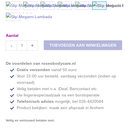
Slip
-
+
TOEVOEGEN AAN WINKELWAGEN
Megami
Lambada
M7106
De voordelen van rosesbodycare.nl
nikko
Gratis verzenden
vanaf 50 euro
blue
Voor 15:00 uur besteld, vandaag verzonden (indien op
aantal
voorraad)
Veilig betalen met o.a. iDeal, Bancontact etc.
Uw lingeriespeciaalzaak na een borstoperatie
Telefonisch advies
mogelijk, bel 026-4420584
Product bekijken: maak een afspraak in Arnhem
Veilig en vertrouwd betalen met: